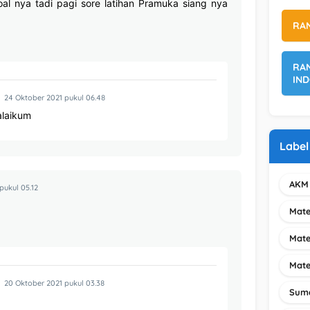
al nya tadi pagi sore latihan Pramuka siang nya
RAN
RA
IND
24 Oktober 2021 pukul 06.48
laikum
Label
AKM 
pukul 05.12
Mate
Mate
Mate
20 Oktober 2021 pukul 03.38
Suma