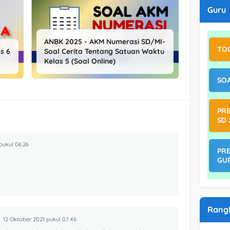
Guru
ANBK 2025 - AKM Numerasi SD/MI-
TO
s 6
Soal Cerita Tentang Satuan Waktu
Kelas 5 (Soal Online)
SOA
PRE
SD 
pukul 06.26
PRE
GU
Rang
12 Oktober 2021 pukul 07.46