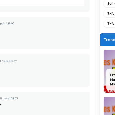
Suma
TKA 
TKA 
pukul 18.02
Tran
 pukul 00.39
Pr
Ma
Ma
1 pukul 04.03
m