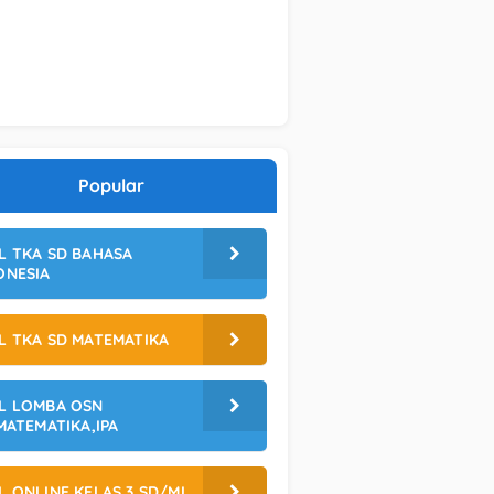
Popular
L TKA SD BAHASA
ONESIA
L TKA SD MATEMATIKA
L LOMBA OSN
,MATEMATIKA,IPA
L ONLINE KELAS 3 SD/MI