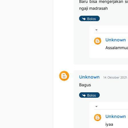
Baru bisa mengerjakan so
ngaji madrasah
Balas
Unknown
Assalammua
Unknown
14 Oktober 2021 
Bagus
Balas
Unknown
iyaa