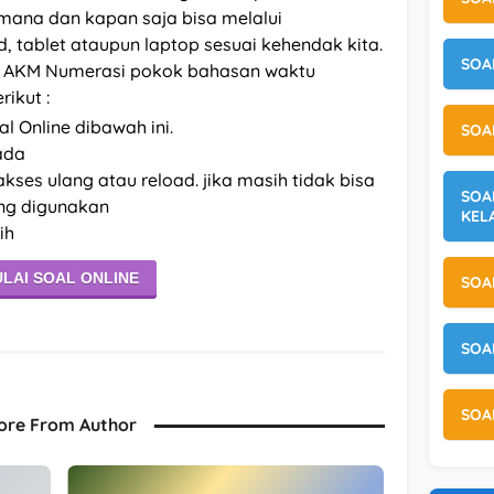
mana dan kapan saja bisa melalui
 tablet ataupun laptop sesuai kehendak kita.
SOA
an AKM Numerasi pokok bahasan waktu
ikut :
al Online dibawah ini.
SOA
 ada
kses ulang atau reload. jika masih tidak bisa
SOA
ang digunakan
KEL
ih
LAI SOAL ONLINE
SOA
SOA
SOA
ore From Author