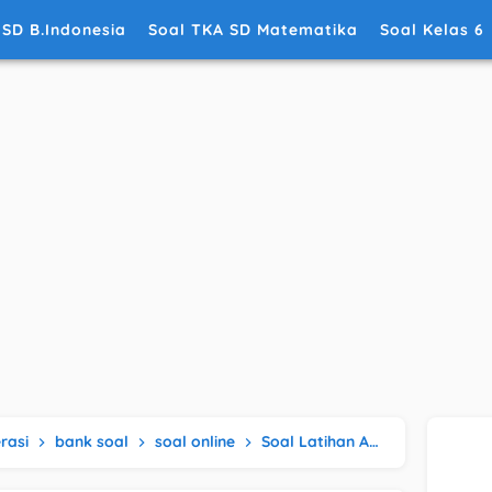
 SD B.Indonesia
Soal TKA SD Matematika
Soal Kelas 6
rasi
bank soal
soal online
Soal Latihan AKM Numerasi Kelas 5 SD ~Waktu (Soal Online)