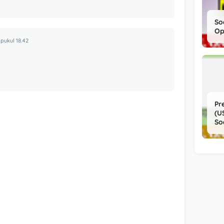
So
Op
pukul 18.42
Pr
(U
So