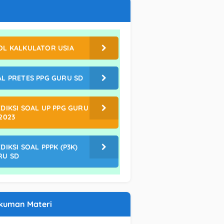
OL KALKULATOR USIA
L PRETES PPG GURU SD
DIKSI SOAL UP PPG GURU
2023
DIKSI SOAL PPPK (P3K)
RU SD
kuman Materi