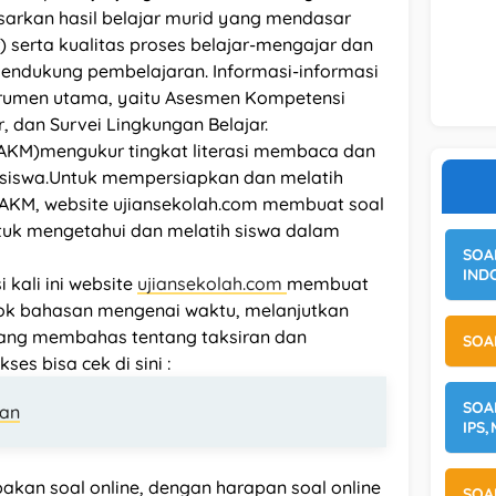
asarkan hasil belajar murid yang mendasar
r) serta kualitas proses belajar-mengajar dan
mendukung pembelajaran. Informasi-informasi
nstrumen utama, yaitu Asesmen Kompetensi
, dan Survei Lingkungan Belajar.
KM)mengukur tingkat literasi membaca dan
) siswa.Untuk mempersiapkan dan melatih
AKM, website ujiansekolah.com membuat soal
ntuk mengetahui dan melatih siswa dalam
SOA
IND
kali ini website
ujiansekolah.com
membuat
ok bahasan mengenai waktu, melanjutkan
yang membahas tentang taksiran dan
SOA
es bisa cek di sini :
SOA
ran
IPS
kan soal online, dengan harapan soal online
SOA